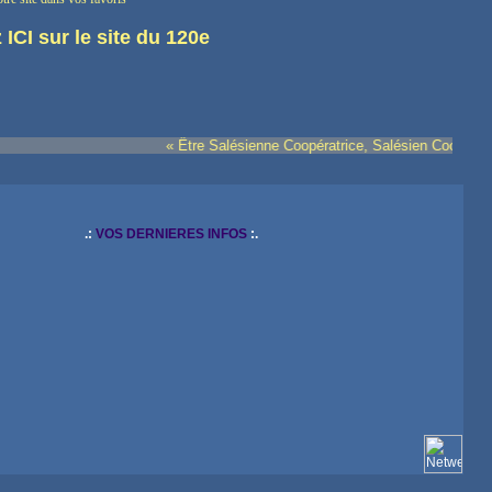
 ICI sur le site du 120e
« Être Salésienne Coopératrice, Salésien Coopérateur de D
.:
VOS DERNIERES INFOS
:.