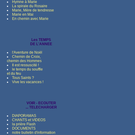
Hymne à Marie
La spirale du Rosaire
Marie, Mère de tendresse
Marie en Mai
En chemin avec Marie
Les TEMPS
DE L'ANNEE
l'Aventure de Noël
Chemin de Croix,
chemin des Hommes
Il est ressuscité !
le temps du souffle
et du feu
Tous Saints ?
Vive les vacances !
VOIR - ECOUTER
... TELECHARGER
DIAPORAMAS
CHANTS et VIDEOS
la prière Flash
DOCUMENTS
notre bulletin d'information