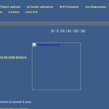
l'Esprit salésien
la Famille salésienne
W-E Formation
nos Diaporamas
ue
e-Cartes
Livre d'or
Nl
|
It
|
Es
|
En
|
De
|
Sw
RS DE DON BOSCO
sommes le samedi 8 aout.
tre site dans vos favoris