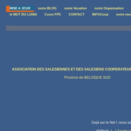
MISE A JOUR
notre BLOG
notre Vocation
notre Organisation
le MOT DU LUNDI
Cours FPC
CONTACT
INFO
Coop
notre rev
ASSOCIATION DES SALESIENNES ET DES SALESIENS COOPERATEU
Province de BELGIQUE SUD
Dejà sur le Net !, nous 
visiteurs |
|
Ajouter no