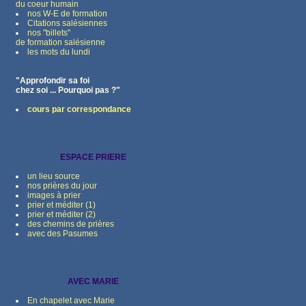
du coeur humain
nos W-E de formation
Citations salésiennes
nos "billets"
de formation salésienne
les mots du lundi
"Approfondir sa foi
chez soi ... Pourquoi pas ?"
cours par correspondance
ESPACE PRIERE
un lieu source
nos prières du jour
images à prier
prier et méditer (1)
prier et méditer (2)
des chemins de prières
avec des Pasumes
AVEC MARIE
En chapelet avec Marie