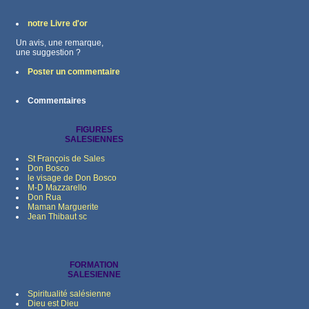
notre Livre d'or
Un avis, une remarque,
une suggestion ?
Poster un commentaire
Commentaires
FIGURES
SALESIENNES
St François de Sales
Don Bosco
le visage de Don Bosco
M-D Mazzarello
Don Rua
Maman Marguerite
Jean Thibaut sc
FORMATION
SALESIENNE
Spiritualité salésienne
Dieu est Dieu