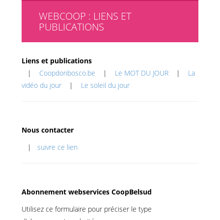
WEBCOOP : LIENS ET
PUBLICATIONS
Liens et publications
|
Coopdonbosco.be
|
Le MOT DU JOUR
|
La
vidéo du jour
|
Le soleil du jour
Nous contacter
|
suivre ce lien
Abonnement webservices CoopBelsud
Utilisez ce formulaire pour préciser le type