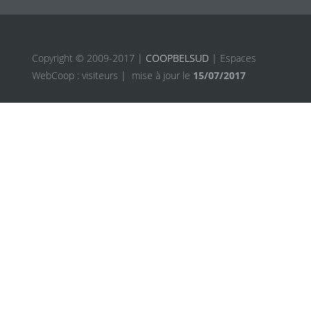
Copyright © 2009-2017 |
COOPBELSUD
| Espaces
WebCoop :
visiteurs |
mise à jour le
15/07/2017