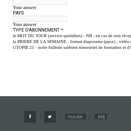
|
|
Youtube
|
MdJ