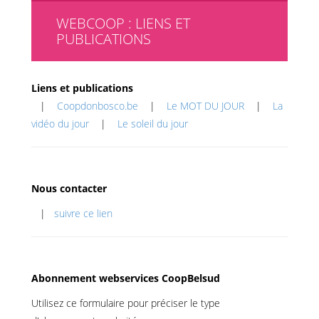
WEBCOOP : LIENS ET
PUBLICATIONS
Liens et publications
|
Coopdonbosco.be
|
Le MOT DU JOUR
|
La
vidéo du jour
|
Le soleil du jour
Nous contacter
|
suivre ce lien
Abonnement webservices CoopBelsud
Utilisez ce formulaire pour préciser le type