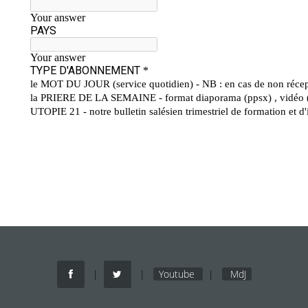
|
|
Youtube
|
MdJ