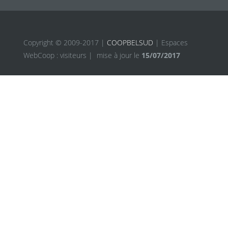
Copyright © 2009-2017 |
COOPBELSUD
| Espaces
WebCoop :
visiteurs |
mise à jour le
15/07/2017