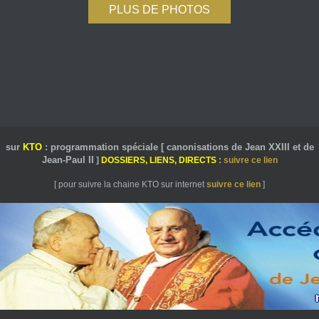
PLUS DE PHOTOS
sur
KTO
: programmation spéciale [ canonisations de Jean XXIII et de
Jean-Paul II
]
DOSSIERS, LIENS, DIRECTS
:
suivre ce lien
[ pour suivre la chaine KTO sur internet
suivre ce lien
]