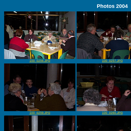
Photos 2004
100_0256.JPG
100_0257.JPG
100_0259.JPG
100_0260.JPG