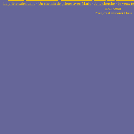
La prière salésienne
-
Un chemin de prières avec Marie
-
Je te cherche
-
Je veux te
mon cœur
Prier, c'est respirer Dieu