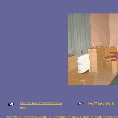
Liste de nos dernières mises à
jour
Sommaire
-
« Venez à l'écart... »
-
présentation du w-e, horaire, coût, réservatio