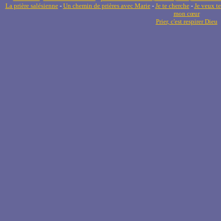
La prière salésienne
-
Un chemin de prières avec Marie
-
Je te cherche
-
Je veux te
mon cœur
Prier, c'est respirer Dieu