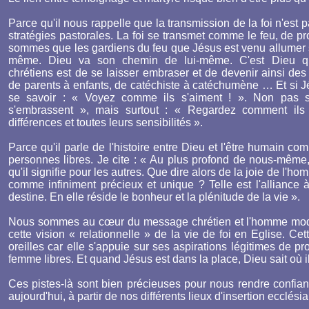
Parce qu'il nous rappelle que la transmission de la foi n'est
stratégies pastorales. La foi se transmet comme le feu, de p
sommes que les gardiens du feu que Jésus est venu allumer su
même. Dieu va son chemin de lui-même. C'est Dieu q
chrétiens est de se laisser embraser et de devenir ainsi d
de parents à enfants, de catéchiste à catéchumène … Et si J
se savoir : « Voyez comme ils s'aiment ! ». Non pas 
s'embrassent », mais surtout : « Regardez comment ils 
différences et toutes leurs sensibilités ».
Parce qu'il parle de l'histoire entre Dieu et l'être humain c
personnes libres. Je cite : « Au plus profond de nous-mêm
qu'il signifie pour les autres. Que dire alors de la joie de l'
comme infiniment précieux et unique ? Telle est l'alliance 
destine. En elle réside le bonheur et la plénitude de la vie ».
Nous sommes au cœur du message chrétien et l'homme mode
cette vision « relationnelle » de la vie de foi en Eglise. Ce
oreilles car elle s'appuie sur ses aspirations légitimes de 
femme libres. Et quand Jésus est dans la place, Dieu sait où 
Ces pistes-là sont bien précieuses pour nous rendre confian
aujourd'hui, à partir de nos différents lieux d'insertion ecclésia