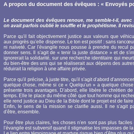
A propos du document des évêques : « Envoyés po
Le document des évêques renoue, me semble-t-il, avec l
on avait parfois oublié le souffle et le prophétisme. Il revi
Parce qu'il fait objectivement justice aux valeurs que véhic
aux progrès qu'elle dispense. Le ton est positif : sans ranc
ni naïveté. Car l'évangile nous pousse à prendre du recul p
donner sens. Il s'agit de « tenir la juste distance » et de s'i
ignorerait la solidarité, sur une recherche identitaire qui meur
du bien-être des uns qui se réaliserait aux dépens des autres,
réduirait la religion à une affaire privée.
Parce qu'il précise, à juste titre, qu'il s'agit d'abord d'annon
quelque chose, même si ce « Quelqu'un » a quelque chose à d
présente trois avantages. D'abord, elle libère le chrétien de 
temps. Elle le place du même côté que tout homme qui recherc
elle rend justice au Dieu de la Bible dont le projet est de faire
Enfin, le sens de la mission se clarifie aussi. Il ne s'agit
d'être, ensemble.
Pour être plus claires, les choses n'en sont pas plus facile
l'évangile est subversif quand il stigmatise les impasses de l
Le lien entre témoignage et martyre risque bien d'être plus q