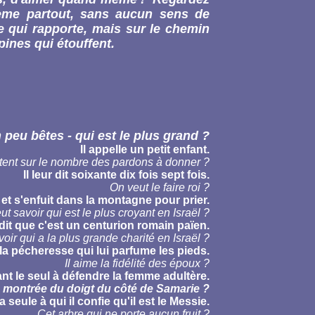
sème partout, sans aucun sens de
e qui rapporte, mais sur le chemin
pines qui étouffent.
peu bêtes - qui est le plus grand ?
Il appelle un petit enfant.
utent sur le nombre des pardons à donner ?
Il leur dit soixante dix fois sept fois.
On veut le faire roi ?
e et s'enfuit dans la montagne pour prier.
ut savoir qui est le plus croyant en Israël ?
l dit que c'est un centurion romain païen.
oir qui a la plus grande charité en Israël ?
t la pécheresse qui lui parfume les pieds.
Il aime la fidélité des époux ?
tant le seul à défendre la femme adultère.
a montrée du doigt du côté de Samarie ?
 seule à qui il confie qu'il est le Messie.
Cet arbre qui ne porte aucun fruit ?