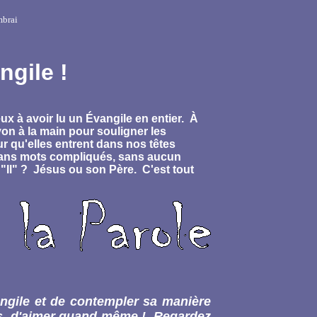
ambrai
ngile !
 à avoir lu un Évangile en entier. À
on à la main pour souligner les
r qu'elles entrent dans nos têtes
 sans mots compliqués, sans aucun
 "Il" ? Jésus ou son Père. C'est tout
vangile et de contempler sa manière
urs, d'aimer quand même ! Regardez