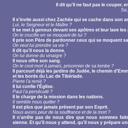
Il dit qu'il ne faut pas le couper, 
Sa 
Il s'invite aussi chez Zachée qui se cache dans son a
Lui, le Seigneur et le Maître ?
Il se met à genoux devant ses apôtres et leur lave les 
On le crucifie en se moquant de lui ?
Il prie son Père de pardonner ceux qui se moquent sa
On veut lui prendre sa vie ?
Il dit qu'il nous la donne.
On lui donne du vinaigre ?
Il nous offre son sang.
On le croit mort à jamais, prisonnier de sa tombe ?
Il parcourt déjà les jardins de Judée, le chemin d'E
et les bords du Lac de Tibériade.
Pierre l'a renié ?
Il lui confie l'Église.
Paul l'a persécuté ?
Il le charge de la mission dans les nations.
Il semble nous quitter ?
Il est plus que jamais présent par son Esprit.
Nous avons peur de la souffrance et de la mort ?
Il n'arrête pas de nous dire que nous sommes faits
sienne. Et qu'il nous y attend, qu'il nous y prépare un