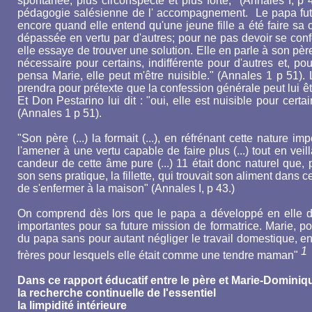
spontanée, plus circonspecte et plus forte," (Annales I, p 
pédagogie salésienne de l' accompagnement. Le papa fut 
encore quand elle entend qu'une jeune fille a été faire sa 
dépassée en vertu par d'autres; pour ne pas devoir se confe
elle essaye de trouver une solution. Elle en parle à son père
nécessaire pour certains, indifférente pour d'autres et, pour
pensa Marie, elle peut m'être nuisible." (Annales 1 p 51). 
prendra pour prétexte que la confession générale peut lui êtr
Et Don Pestarino lui dit : "oui, elle est nuisible pour certai
(Annales 1 p 51).
"Son père (...) la formait (...), en réfrénant cette nature i
l'amener à une vertu capable de faire plus (...) tout en vei
candeur de cette âme pure (...) 11 était donc naturel que,
son sens pratique, la fillette, qui trouvait son aliment dans ce
de s'enfermer à la maison" (Annales I, p 43.)
On comprend dès lors que le papa a développé en elle des
importantes pour sa future mission de formatrice. Marie, pour
du papa sans pour autant négliger le travail domestique, en e
1
frères pour lesquels elle était comme une tendre maman"
Dans ce rapport éducatif entre le père et Marie-Dominique,
la recherche continuelle de l'essentiel
la limpidité intérieure