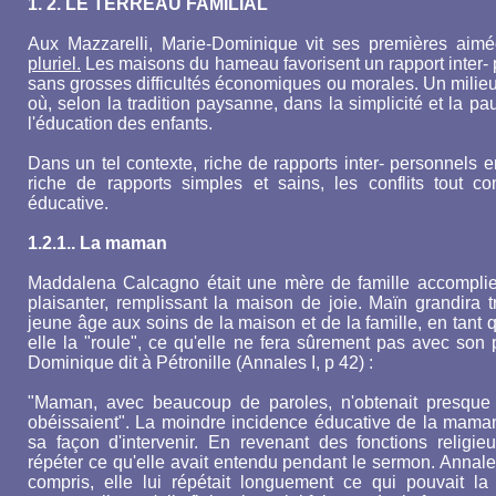
1. 2. LE TERREAU FAMILIAL
Aux Mazzarelli, Marie-Dominique vit ses premières aimé
pluriel.
Les maisons du hameau favorisent un rapport inter- 
sans grosses difficultés économiques ou morales. Un milieu qu
où, selon la tradition paysanne, dans la simplicité et la 
l'éducation des enfants.
Dans un tel contexte, riche de rapports inter- personnels e
riche de rapports simples et sains, les conflits tout
éducative.
1.2.1.. La maman
Maddalena Calcagno était une mère de famille accomplie,
plaisanter, remplissant la maison de joie. Maïn grandira t
jeune âge aux soins de la maison et de la famille, en tant q
elle la "roule", ce qu'elle ne fera sûrement pas avec son 
Dominique dit à Pétronille (Annales I, p 42) :
"Maman, avec beaucoup de paroles, n'obtenait presque ri
obéissaient". La moindre incidence éducative de la mama
sa façon d'intervenir. En revenant des fonctions religie
répéter ce qu'elle avait entendu pendant le sermon. Annales I
compris, elle lui répétait longuement ce qui pouvait la 