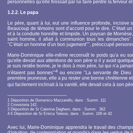
personnelles qu'elle finissait par lui faire perdre la ferveur e
1.2.2. Le papa
Le père, quant à lui, eut une influence profonde, incisive
Beaucoup de témoins sont d'accord pour le dire. C'était un
et à la conduite honnête et limpide. Un paysan de Mornèse, s
saint homme, il allait à communion tous les dimanches" 
"C'était un homme d'un bon jugement"", préoccupé personne
Marie-Dominique elle-même reconnaît le poids qu'a eu son
qu'elle devait aux attentions de son père si il y avait quelq
je suis restée bonne, je le dois à mon père, lui qui n'a jamai
4
n'étaient pas bonnes"'
ou encore "La servante de Dieu pl
première jeunesse, elle a pu rester une bonne chrétienne et 
qui facilement inclinait à la vanité, elle devait cela à son pèr
----------------------------------------
1 Déposition de Domenico Mazzarello, dans : Summ. 111
2 Cronistoria 142.
3 Déposition de Sr Caterina Daghero, dans : Summ. 362
4-5 Déposition de Sr Enrica Telesio, dans : Summ. 100 et 42
Avec lui, Marie-Dominique apprendra le travail des champs
d'intuition, de contemplation et grandira dans les vertus de la