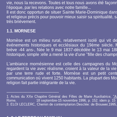
vie, nous la recevons. Toutes et tous nous avons été façonn
l'époque, par les relations avec notre famille...
Il est donc opportun de situer Sainte Marie-Dominique dan
et religieux précis pour pouvoir mieux saisir sa spiritualité,
très brièvement.
1.1. MORNESE
Mornèse est un milieu rural, relativement isolé qui vit de
événements historiques et ecclésiaux du 19ème siècle.
brève -44 ans-, Née le 9 mai 1837-décédée le 13 mai 188
historique, simple :elle a mené la vie d'une "fille des champ
L'ambiance mornésienne est celle des campagnes du Montf
regardent la vie avec réalisme, croient à la valeur de la vie
par une terre rude et forte. Mornèse est un petit ce
communication où vivent 1250 habitants. La plupart des Morn
religion fait partie intégrante de la vie.
----------------------------------------
1. Actes du XXe Chapitre Général des Filles de Marie Auxiliatrice,
"A
Rome, 18 septembre-15 novembre 1996, p. 152. idem p. 15
3. ELOI LECLERC, Chemin de contempIarion.Desclée: de Brouwer,1995,